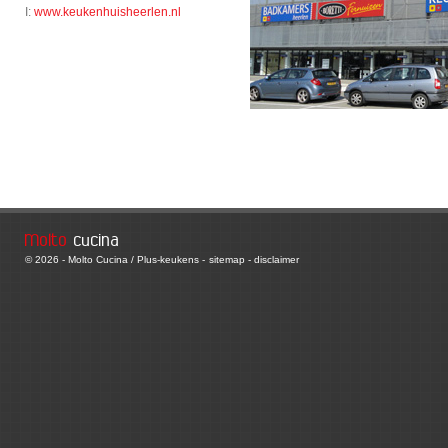
I:
www.keukenhuisheerlen.nl
Molto
cucina
© 2026 - Molto Cucina / Plus-keukens -
sitemap
-
disclaimer