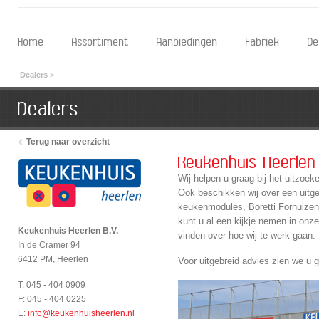
Home
Assortiment
Aanbiedingen
Fabriek
De
Dealers
>
Dealers
Terug naar overzicht
Keukenhuis Heerlen 
Wij helpen u graag bij het uitzoe
Ook beschikken wij over een uitg
keukenmodules, Boretti Fornuizen
kunt u al een kijkje nemen in onz
Keukenhuis Heerlen B.V.
vinden over hoe wij te werk gaan.
In de Cramer 94
6412 PM, Heerlen
Voor uitgebreid advies zien we u 
T: 045 - 404 0909
F: 045 - 404 0225
E:
info@keukenhuisheerlen.nl